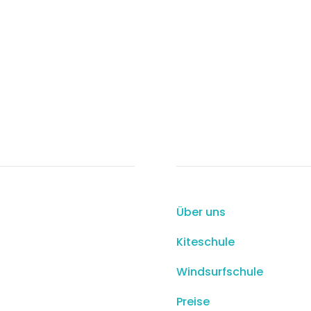
takte
Nützliche Links
Straße nach Isola dei
Über uns
gabbiani – Porto
Kiteschule
Pollo
Windsurfschule
info@fhacademy.it
Preise