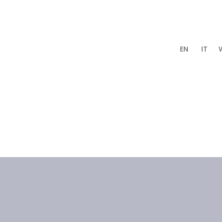
w us
EN
IT
KITESURF
WINDSURFEN
FLÜGELFOLIE
DISZIPLINEN