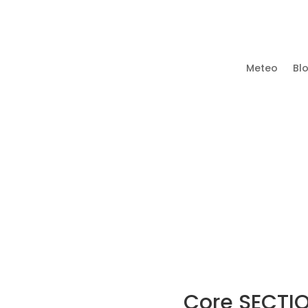
w us
Meteo
Bl
KITESURF
WINDSURF
WING FOIL
ATTIVITA’
Core SECTI