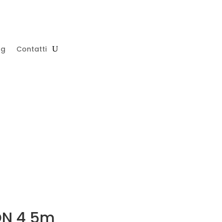
og
Contatti
SURF SHOP
CHI SIAMO
ON 4 5m