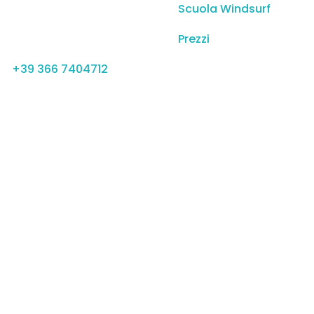
Scuola Windsurf
info@fhacademy.it
Prezzi
+39 366 7404712
6 | All rights Reserved | P.iva 08998370962 |
Design by