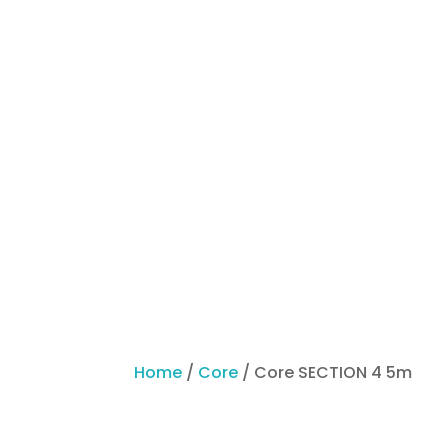
Follo
Home
/
Core
/ Core SECTION 4 5m