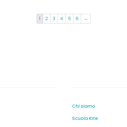
1
2
3
4
5
6
→
tatti
Link utili
Strada per Isola dei
Chi siamo
gabbiani – Porto
Scuola Kite
Pollo