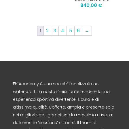
840,00
€
1
2
3
4
5
6
→
FH Academy è una società focalizzata nel
watersport. La nostra ‘mission’ è rendere la tua
esperienza sportiva divertente, sicura e di
altissima qualità. L’offerta, ampia e presente solo
nei migliori spot, garantisce la massima riuscita
delle vostre ‘sessions’ e ‘tours’. Il team di