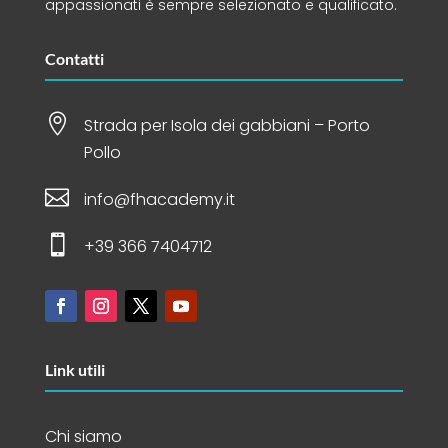
appassionati è sempre selezionato e qualificato.
Contatti

Strada per Isola dei gabbiani – Porto
Pollo

info@fhacademy.it

+39 366 7404712
Link utili
Chi siamo