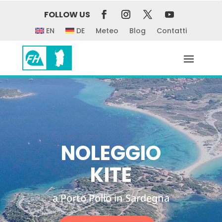
FOLLOW US
EN
DE
Meteo
Blog
Contatti
NOLEGGIO
KITE
a Porto Pollo in Sardegna