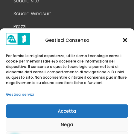
Scuola Kite
Scuola Windsurf
Prezzi
Gestisci Consenso
Info Legali
Per fornire le migliori esperienze, utilizziamo tecnologie come i
cookie per memorizzare e/o accedere alle informazioni del
Privacy Policy
dispositivo. Il consenso a queste tecnologie ci permetterà di
elaborare dati come il comportamento di navigazione o ID unici
Cookie Policy
su questo sito. Non acconsentire o ritirare il consenso può influire
negativamente su alcune caratteristiche e funzioni.
Note Legali
Gestisci servizi
Dichiarazione di Accessibilità
Accetta
Nega
© FH Academy 2026 | All rights