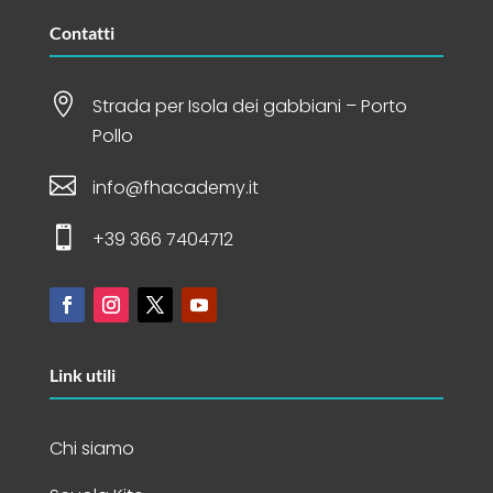
Contatti

Strada per Isola dei gabbiani – Porto
Pollo

info@fhacademy.it

+39 366 7404712
Link utili
Chi siamo